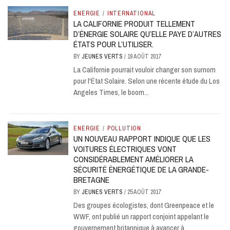
ENERGIE
/
INTERNATIONAL
LA CALIFORNIE PRODUIT TELLEMENT
D’ÉNERGIE SOLAIRE QU’ELLE PAYE D’AUTRES
ÉTATS POUR L’UTILISER.
BY
JEUNES VERTS
/
19 AOÛT 2017
La Californie pourrait vouloir changer son surnom
pour l'État Solaire. Selon une récente étude du Los
Angeles Times, le boom...
ENERGIE
/
POLLUTION
UN NOUVEAU RAPPORT INDIQUE QUE LES
VOITURES ÉLECTRIQUES VONT
CONSIDÉRABLEMENT AMÉLIORER LA
SÉCURITÉ ÉNERGÉTIQUE DE LA GRANDE-
BRETAGNE
BY
JEUNES VERTS
/
25 AOÛT 2017
Des groupes écologistes, dont Greenpeace et le
WWF, ont publié un rapport conjoint appelant le
gouvernement britannique à avancer à...