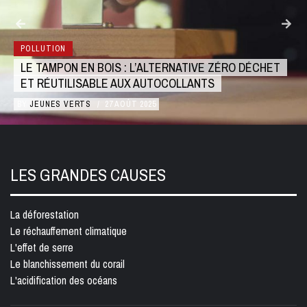
ANIMAUX
&NBSP
NATURE
PLONGÉE AVEC LES REQUINS AU MOZAMBIQUE
BY
JEUNES VERTS
/
16 OCTOBRE 2024
LES GRANDES CAUSES
La déforestation
Le réchauffement climatique
L'effet de serre
Le blanchissement du corail
L'acidification des océans