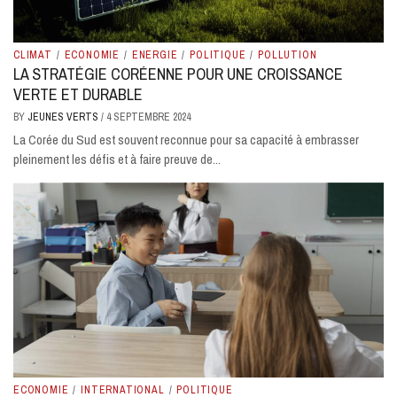
CLIMAT
/
ECONOMIE
/
ENERGIE
/
POLITIQUE
/
POLLUTION
LA STRATÉGIE CORÉENNE POUR UNE CROISSANCE
VERTE ET DURABLE
BY
JEUNES VERTS
/
4 SEPTEMBRE 2024
La Corée du Sud est souvent reconnue pour sa capacité à embrasser
pleinement les défis et à faire preuve de...
ECONOMIE
/
INTERNATIONAL
/
POLITIQUE