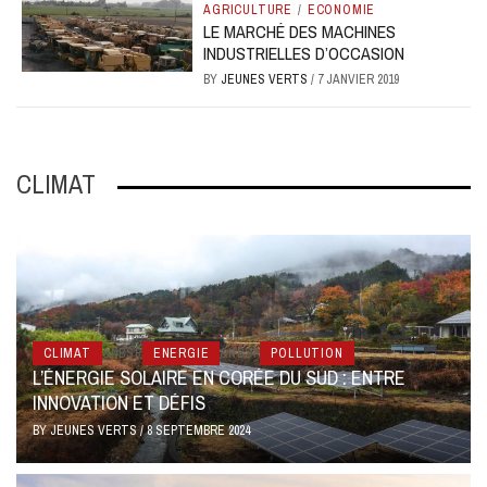
AGRICULTURE
/
ECONOMIE
LE MARCHÉ DES MACHINES
INDUSTRIELLES D’OCCASION
BY
JEUNES VERTS
/
7 JANVIER 2019
CLIMAT
CLIMAT
&NBSP
ENERGIE
&NBSP
POLLUTION
L’ÉNERGIE SOLAIRE EN CORÉE DU SUD : ENTRE
INNOVATION ET DÉFIS
BY
JEUNES VERTS
/
8 SEPTEMBRE 2024