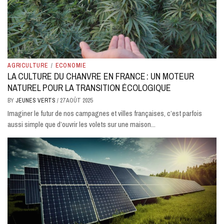
AGRICULTURE
/
ECONOMIE
LA CULTURE DU CHANVRE EN FRANCE : UN MOTEUR
NATUREL POUR LA TRANSITION ÉCOLOGIQUE
BY
JEUNES VERTS
/
27 AOÛT 2025
Imaginer le futur de nos campagnes et villes françaises, c’est parfois
aussi simple que d’ouvrir les volets sur une maison...