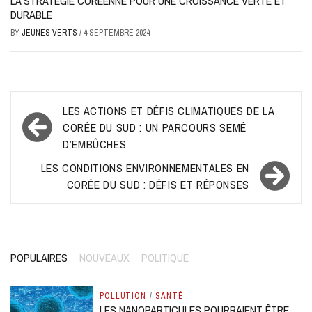
LA STRATÉGIE CORÉENNE POUR UNE CROISSANCE VERTE ET
DURABLE
BY
JEUNES VERTS
/
4 SEPTEMBRE 2024
Navigation
LES ACTIONS ET DÉFIS CLIMATIQUES DE LA
de
CORÉE DU SUD : UN PARCOURS SEMÉ
D’EMBÛCHES
l’article
LES CONDITIONS ENVIRONNEMENTALES EN
CORÉE DU SUD : DÉFIS ET RÉPONSES
POPULAIRES
NOUVEAUX
POLITIQUE
POLLUTION
/
SANTÉ
LES NANOPARTICULES POURRAIENT ÊTRE