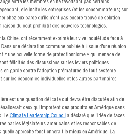
hange entre les membres en ne favorisant pas certains
pendant, elle incite les entreprises (et les consommateurs) sur
cher chez eux parce qu’ils n’ont pas encore trouvé de solution
en raison du coût prohibitif des nouvelles technologies.
r la Chine, ont récemment exprimé leur vive inquiétude face à
 Dans une déclaration commune publiée à l’issue d’une réunion
tent « une nouvelle forme de protectionnisme » qui menace de
nt félicités des discussions sur les leviers politiques
is en garde contre l’adoption prématurée de tout système
t sur les économies individuelles et les autres partenaires
tière est une question délicate qui devra être discutée afin de
 pénaliserait ceux qui importent des produits en Amérique sans
s. Le
Climate Leadership Council
a déclaré que l’idée de taxes
ée par les législateurs américains et les responsables de
s quelle approche fonctionnerait le mieux en Amérique. La