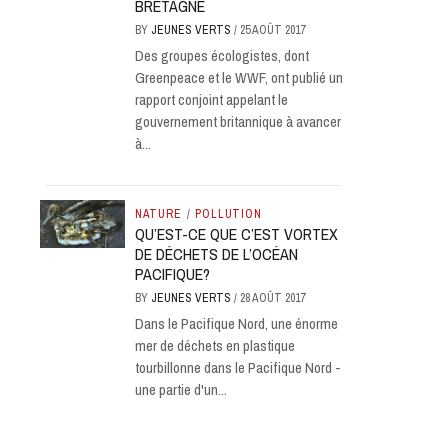
BRETAGNE
BY
JEUNES VERTS
/
25 AOÛT 2017
Des groupes écologistes, dont
Greenpeace et le WWF, ont publié un
rapport conjoint appelant le
gouvernement britannique à avancer
à...
NATURE
/
POLLUTION
QU’EST-CE QUE C’EST VORTEX
DE DÉCHETS DE L’OCÉAN
PACIFIQUE?
BY
JEUNES VERTS
/
28 AOÛT 2017
Dans le Pacifique Nord, une énorme
mer de déchets en plastique
tourbillonne dans le Pacifique Nord -
une partie d'un...