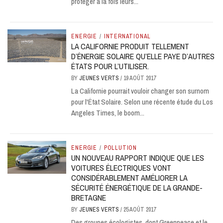
protéger à la fois leurs...
ENERGIE
/
INTERNATIONAL
LA CALIFORNIE PRODUIT TELLEMENT
D’ÉNERGIE SOLAIRE QU’ELLE PAYE D’AUTRES
ÉTATS POUR L’UTILISER.
BY
JEUNES VERTS
/
19 AOÛT 2017
La Californie pourrait vouloir changer son surnom
pour l'État Solaire. Selon une récente étude du Los
Angeles Times, le boom...
ENERGIE
/
POLLUTION
UN NOUVEAU RAPPORT INDIQUE QUE LES
VOITURES ÉLECTRIQUES VONT
CONSIDÉRABLEMENT AMÉLIORER LA
SÉCURITÉ ÉNERGÉTIQUE DE LA GRANDE-
BRETAGNE
BY
JEUNES VERTS
/
25 AOÛT 2017
Des groupes écologistes, dont Greenpeace et le