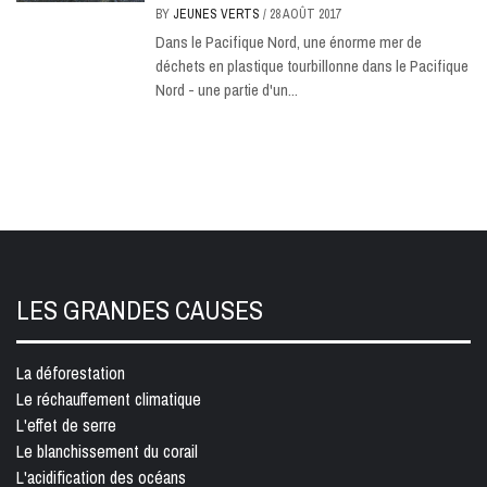
BY
JEUNES VERTS
/
28 AOÛT 2017
Dans le Pacifique Nord, une énorme mer de
déchets en plastique tourbillonne dans le Pacifique
Nord - une partie d'un...
LES GRANDES CAUSES
La déforestation
Le réchauffement climatique
L'effet de serre
Le blanchissement du corail
L'acidification des océans