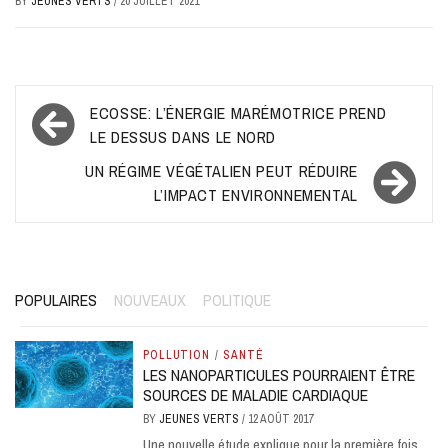
BY
JEUNES VERTS
/
20 JUILLET 2021
Navigation
ECOSSE: L’ÉNERGIE MARÉMOTRICE PREND
de
LE DESSUS DANS LE NORD
l’article
UN RÉGIME VÉGÉTALIEN PEUT RÉDUIRE
L’IMPACT ENVIRONNEMENTAL
POPULAIRES
NOUVEAUX
POLITIQUE
POLLUTION
/
SANTÉ
LES NANOPARTICULES POURRAIENT ÊTRE
SOURCES DE MALADIE CARDIAQUE
BY
JEUNES VERTS
/
12 AOÛT 2017
Une nouvelle étude explique pour la première fois