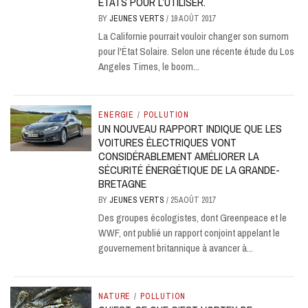
ÉTATS POUR L’UTILISER.
BY
JEUNES VERTS
/
19 AOÛT 2017
La Californie pourrait vouloir changer son surnom
pour l'État Solaire. Selon une récente étude du Los
Angeles Times, le boom...
ENERGIE
/
POLLUTION
UN NOUVEAU RAPPORT INDIQUE QUE LES
VOITURES ÉLECTRIQUES VONT
CONSIDÉRABLEMENT AMÉLIORER LA
SÉCURITÉ ÉNERGÉTIQUE DE LA GRANDE-
BRETAGNE
BY
JEUNES VERTS
/
25 AOÛT 2017
Des groupes écologistes, dont Greenpeace et le
WWF, ont publié un rapport conjoint appelant le
gouvernement britannique à avancer à...
NATURE
/
POLLUTION