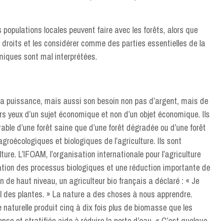
populations locales peuvent faire avec les forêts, alors que
rs droits et les considérer comme des parties essentielles de la
miques sont mal interprétées.
 : sa puissance, mais aussi son besoin non pas d’argent, mais de
eurs yeux d’un sujet économique et non d’un objet économique. Ils
rable d’une forêt saine que d’une forêt dégradée ou d’une forêt
groécologiques et biologiques de l’agriculture. Ils sont
re. L’IFOAM, l’organisation internationale pour l’agriculture
fication des processus biologiques et une réduction importante de
on de haut niveau, un agriculteur bio français a déclaré : « Je
l des plantes. » La nature a des choses à nous apprendre.
e naturelle produit cinq à dix fois plus de biomasse que les
nse et stratifiée aide à réduire la perte d’eau. « C’est quelque