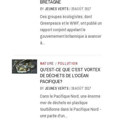
BRETAGNE
BY
JEUNES VERTS
/
25 AOÛT 2017
Des groupes écologistes, dont
Greenpeace et le WWF, ont publié un
rapport conjoint appelant le
gouvernement britannique à avancer
à...
NATURE
/
POLLUTION
QU’EST-CE QUE C’EST VORTEX
DE DÉCHETS DE L’OCÉAN
PACIFIQUE?
BY
JEUNES VERTS
/
28 AOÛT 2017
Dans le Pacifique Nord, une énorme
mer de déchets en plastique
tourbillonne dans le Pacifique Nord -
une partie d'un...