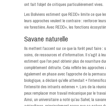
ont fait l’objet de critiques particulièrement vives.
Les Boliviens estiment que REDD+ limite ce que les 
leurs approches veulent le contraire : renforcer leu
vie forestière. Avec REDD+, les fonctions écosysté
Savane naturelle
Ils mettent l’accent sur ce que la forêt peut faire
soins, de ressources et d’information. Il s’agit à l
estiment que l’on peut obtenir plus de nourriture du
complètement détruite. Cela reflète les approches a
également en phase avec l’approche de la permacultu
biologique, a déclaré qu’elle attendait « l’intensi
l’intensité des intrants externes ». Lors de la réuni
peux remplacer mon travail mécanique par le travai
Ainsi, un universitaire a noté qu’au Sahel, la savan
agriculteurs, principalement parce que sa nature de